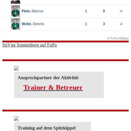
Plein
, Marcus
1
9
-/-
Wohn
, Dennis
1
3
-/-
© FuPa-Widget
SpVgg Sonnenberg auf FuPa
Ansprechpartner der Aktivität
Trainer & Betreuer
Training auf dem Spitzkippel