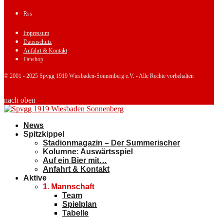
Rss
Impressum
Datenschutz
Anfahrt & Kontakt
Fanshop
© 2001 - 2025 Spvgg 1919 Wiesbaden-Sonnenberg e.V. - Alle Rechte vorbehalten
nach oben
News
Spitzkippel
Stadionmagazin – Der Summerischer
Kolumne: Auswärtsspiel
Auf ein Bier mit…
Anfahrt & Kontakt
Aktive
1. Mannschaft
Team
Spielplan
Tabelle