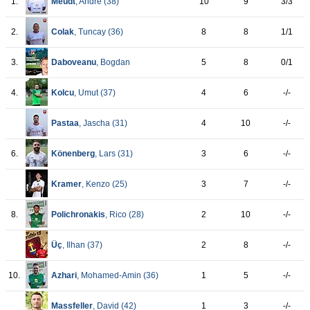
1.
Meudt
, Andre (
38
)
10
9
3/3
2.
Colak
, Tuncay (
36
)
8
8
1/1
3.
Daboveanu
, Bogdan
5
8
0/1
4.
Kolcu
, Umut (
37
)
4
6
-/-
Pastaa
, Jascha (
31
)
4
10
-/-
6.
Könenberg
, Lars (
31
)
3
6
-/-
Kramer
, Kenzo (
25
)
3
7
-/-
8.
Polichronakis
, Rico (
28
)
2
10
-/-
Üç
, Ilhan (
37
)
2
8
-/-
10.
Azhari
, Mohamed-Amin (
36
)
1
5
-/-
Massfeller
, David (
42
)
1
3
-/-