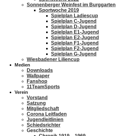
Sonnenberger Weinfest im Burggarten
Sportwoche 2019
Spielplan Ladiescup
Spielplan C-Jugend
Spielplan D-Jugend
Spielplan E1-Jugend
Spielplan E2-Jugend
Spielplan F1-Jugend
Spielplan F2-Jugend
Spielplan G-Jugend
Wiesbadener Liliencup
Medien
Downloads
Wallpaper
Fanshop
11TeamSports
Verein
Vorstand
Satzung
Mitgliedschaft
Corona Leitfaden
Jugendleitlinien
Schiedsrichter
Geschichte
Chronik 1919 – 1969