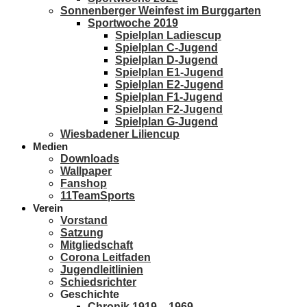
Sonnenberger Weinfest im Burggarten
Sportwoche 2019
Spielplan Ladiescup
Spielplan C-Jugend
Spielplan D-Jugend
Spielplan E1-Jugend
Spielplan E2-Jugend
Spielplan F1-Jugend
Spielplan F2-Jugend
Spielplan G-Jugend
Wiesbadener Liliencup
Medien
Downloads
Wallpaper
Fanshop
11TeamSports
Verein
Vorstand
Satzung
Mitgliedschaft
Corona Leitfaden
Jugendleitlinien
Schiedsrichter
Geschichte
Chronik 1919 – 1969