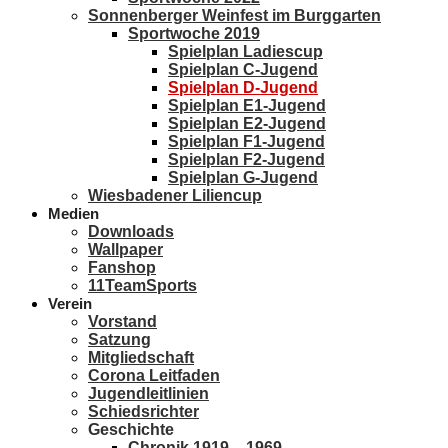
Sonnenberger Weinfest im Burggarten
Sportwoche 2019
Spielplan Ladiescup
Spielplan C-Jugend
Spielplan D-Jugend
Spielplan E1-Jugend
Spielplan E2-Jugend
Spielplan F1-Jugend
Spielplan F2-Jugend
Spielplan G-Jugend
Wiesbadener Liliencup
Medien
Downloads
Wallpaper
Fanshop
11TeamSports
Verein
Vorstand
Satzung
Mitgliedschaft
Corona Leitfaden
Jugendleitlinien
Schiedsrichter
Geschichte
Chronik 1919 – 1969