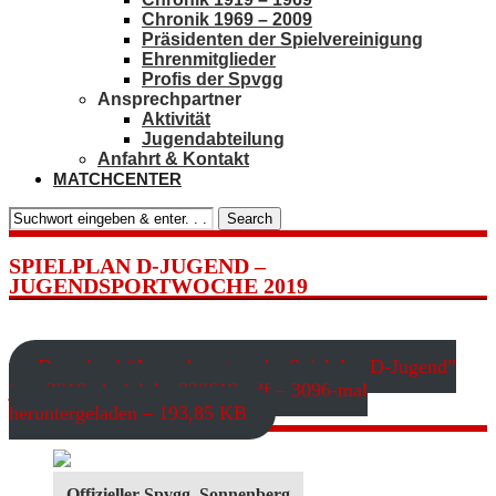
Chronik 1969 – 2009
Präsidenten der Spielvereinigung
Ehrenmitglieder
Profis der Spvgg
Ansprechpartner
Aktivität
Jugendabteilung
Anfahrt & Kontakt
MATCHCENTER
Search
SPIELPLAN D-JUGEND –
JUGENDSPORTWOCHE 2019
Download “Jugendsportwoche Spielplan D-Jugend”
jspw2019_dspielplan220619.pdf – 3096-mal
heruntergeladen – 193,85 KB
Offizieller Spvgg. Sonnenberg