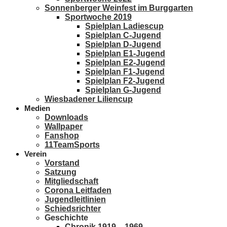
Sonnenberger Weinfest im Burggarten
Sportwoche 2019
Spielplan Ladiescup
Spielplan C-Jugend
Spielplan D-Jugend
Spielplan E1-Jugend
Spielplan E2-Jugend
Spielplan F1-Jugend
Spielplan F2-Jugend
Spielplan G-Jugend
Wiesbadener Liliencup
Medien
Downloads
Wallpaper
Fanshop
11TeamSports
Verein
Vorstand
Satzung
Mitgliedschaft
Corona Leitfaden
Jugendleitlinien
Schiedsrichter
Geschichte
Chronik 1919 – 1969