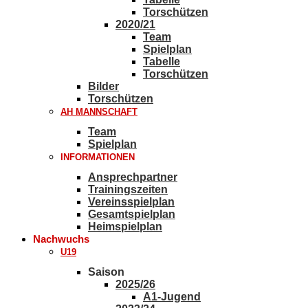
Torschützen
2020/21
Team
Spielplan
Tabelle
Torschützen
Bilder
Torschützen
AH MANNSCHAFT
Team
Spielplan
INFORMATIONEN
Ansprechpartner
Trainingszeiten
Vereinsspielplan
Gesamtspielplan
Heimspielplan
Nachwuchs
U19
Saison
2025/26
A1-Jugend