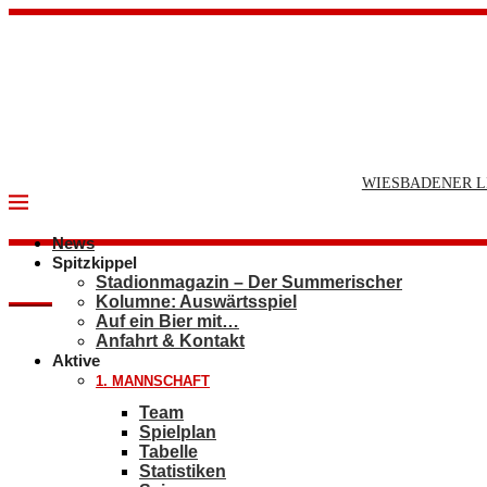
WIESBADENER L
News
Spitzkippel
Stadionmagazin – Der Summerischer
Kolumne: Auswärtsspiel
Auf ein Bier mit…
Anfahrt & Kontakt
Aktive
1. MANNSCHAFT
Team
Spielplan
Tabelle
Statistiken