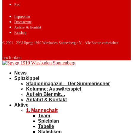
Rss
Impressum
Datenschutz
Anfahrt & Kontakt
Fanshop
© 2001 - 2025 Spvgg 1919 Wiesbaden-Sonnenberg e.V. - Alle Rechte vorbehalten
nach oben
News
Spitzkippel
Stadionmagazin – Der Summerischer
Kolumne: Auswärtsspiel
Auf ein Bier mit…
Anfahrt & Kontakt
Aktive
1. Mannschaft
Team
Spielplan
Tabelle
Statistiken