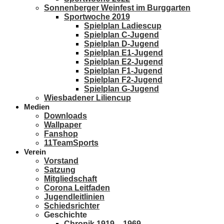
Sonnenberger Weinfest im Burggarten
Sportwoche 2019
Spielplan Ladiescup
Spielplan C-Jugend
Spielplan D-Jugend
Spielplan E1-Jugend
Spielplan E2-Jugend
Spielplan F1-Jugend
Spielplan F2-Jugend
Spielplan G-Jugend
Wiesbadener Liliencup
Medien
Downloads
Wallpaper
Fanshop
11TeamSports
Verein
Vorstand
Satzung
Mitgliedschaft
Corona Leitfaden
Jugendleitlinien
Schiedsrichter
Geschichte
Chronik 1919 – 1969