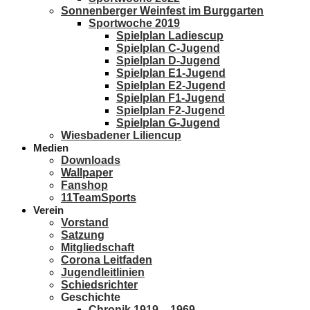
Sonnenberger Weinfest im Burggarten
Sportwoche 2019
Spielplan Ladiescup
Spielplan C-Jugend
Spielplan D-Jugend
Spielplan E1-Jugend
Spielplan E2-Jugend
Spielplan F1-Jugend
Spielplan F2-Jugend
Spielplan G-Jugend
Wiesbadener Liliencup
Medien
Downloads
Wallpaper
Fanshop
11TeamSports
Verein
Vorstand
Satzung
Mitgliedschaft
Corona Leitfaden
Jugendleitlinien
Schiedsrichter
Geschichte
Chronik 1919 – 1969