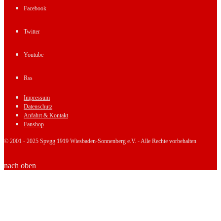
Facebook
Twitter
Youtube
Rss
Impressum
Datenschutz
Anfahrt & Kontakt
Fanshop
© 2001 - 2025 Spvgg 1919 Wiesbaden-Sonnenberg e.V. - Alle Rechte vorbehalten
nach oben
News
Spitzkippel
Stadionmagazin – Der Summerischer
Kolumne: Auswärtsspiel