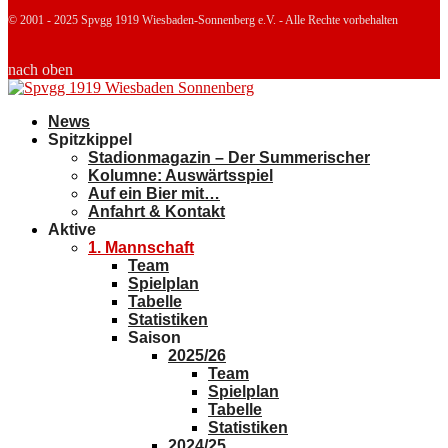
© 2001 - 2025 Spvgg 1919 Wiesbaden-Sonnenberg e.V. - Alle Rechte vorbehalten
nach oben
News
Spitzkippel
Stadionmagazin – Der Summerischer
Kolumne: Auswärtsspiel
Auf ein Bier mit…
Anfahrt & Kontakt
Aktive
1. Mannschaft
Team
Spielplan
Tabelle
Statistiken
Saison
2025/26
Team
Spielplan
Tabelle
Statistiken
2024/25