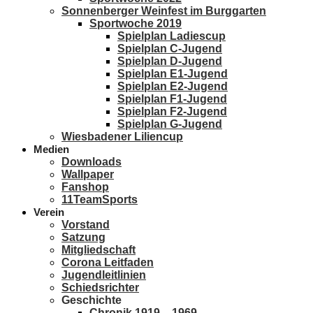
Sonnenberger Weinfest im Burggarten
Sportwoche 2019
Spielplan Ladiescup
Spielplan C-Jugend
Spielplan D-Jugend
Spielplan E1-Jugend
Spielplan E2-Jugend
Spielplan F1-Jugend
Spielplan F2-Jugend
Spielplan G-Jugend
Wiesbadener Liliencup
Medien
Downloads
Wallpaper
Fanshop
11TeamSports
Verein
Vorstand
Satzung
Mitgliedschaft
Corona Leitfaden
Jugendleitlinien
Schiedsrichter
Geschichte
Chronik 1919 – 1969