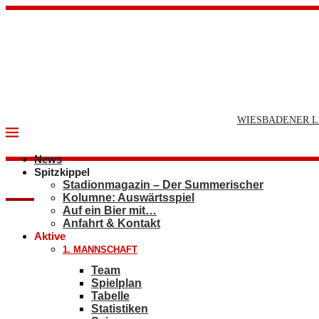
WIESBADENER L
News
Spitzkippel
Stadionmagazin – Der Summerischer
Kolumne: Auswärtsspiel
Auf ein Bier mit…
Anfahrt & Kontakt
Aktive
1. MANNSCHAFT
Team
Spielplan
Tabelle
Statistiken