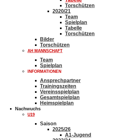
Torschützen
2020/21
Team
Spielplan
Tabelle
Torschützen
Bilder
Torschützen
AH MANNSCHAFT
Team
Spielplan
INFORMATIONEN
Ansprechpartner
Trainingszeiten
Vereinsspielplan
Gesamtspielplan
Heimspielplan
Nachwuchs
U19
Saison
2025/26
A1-Jugend