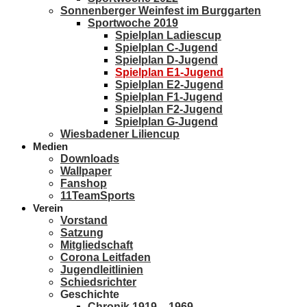
Sonnenberger Weinfest im Burggarten
Sportwoche 2019
Spielplan Ladiescup
Spielplan C-Jugend
Spielplan D-Jugend
Spielplan E1-Jugend
Spielplan E2-Jugend
Spielplan F1-Jugend
Spielplan F2-Jugend
Spielplan G-Jugend
Wiesbadener Liliencup
Medien
Downloads
Wallpaper
Fanshop
11TeamSports
Verein
Vorstand
Satzung
Mitgliedschaft
Corona Leitfaden
Jugendleitlinien
Schiedsrichter
Geschichte
Chronik 1919 – 1969