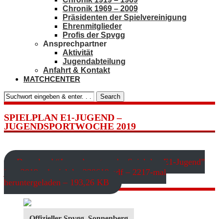
Chronik 1969 – 2009
Präsidenten der Spielvereinigung
Ehrenmitglieder
Profis der Spvgg
Ansprechpartner
Aktivität
Jugendabteilung
Anfahrt & Kontakt
MATCHCENTER
Search
SPIELPLAN E1-JUGEND –
JUGENDSPORTWOCHE 2019
Download “Jugendsportwoche Spielplan E1-Jugend”
jspw2019_e1spielplan230619.pdf – 2217-mal
heruntergeladen – 193,26 KB
Offizieller Spvgg. Sonnenberg