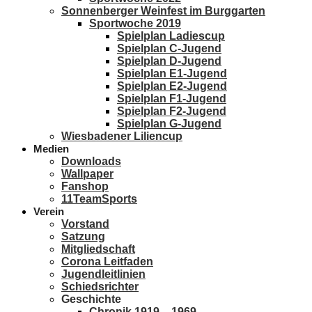
Sonnenberger Weinfest im Burggarten
Sportwoche 2019
Spielplan Ladiescup
Spielplan C-Jugend
Spielplan D-Jugend
Spielplan E1-Jugend
Spielplan E2-Jugend
Spielplan F1-Jugend
Spielplan F2-Jugend
Spielplan G-Jugend
Wiesbadener Liliencup
Medien
Downloads
Wallpaper
Fanshop
11TeamSports
Verein
Vorstand
Satzung
Mitgliedschaft
Corona Leitfaden
Jugendleitlinien
Schiedsrichter
Geschichte
Chronik 1919 – 1969