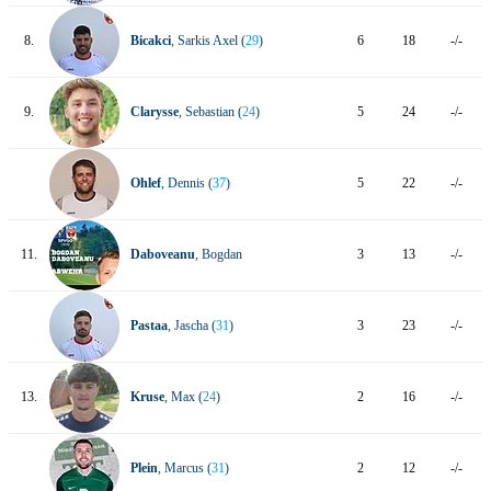
8.
Bicakci
, Sarkis Axel (
29
)
6
18
-/-
9.
Clarysse
, Sebastian (
24
)
5
24
-/-
Ohlef
, Dennis (
37
)
5
22
-/-
11.
Daboveanu
, Bogdan
3
13
-/-
Pastaa
, Jascha (
31
)
3
23
-/-
13.
Kruse
, Max (
24
)
2
16
-/-
Plein
, Marcus (
31
)
2
12
-/-