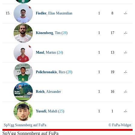
15.
Fiedler
, Elias Maximilian
1
8
-/-
Könenberg
, Tim (
28
)
1
17
-/-
Maul
, Marius (
24
)
1
13
-/-
Polichronakis
, Rico (
28
)
1
19
-/-
Reich
, Alexander
1
16
-/-
Yusufi
, Mahdi (
25
)
1
1
-/-
SpVgg Sonnenberg auf FuPa
© FuPa-Widget
SpVgg Sonnenberg auf FuPa