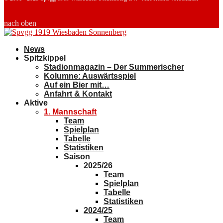
nach oben
News
Spitzkippel
Stadionmagazin – Der Summerischer
Kolumne: Auswärtsspiel
Auf ein Bier mit…
Anfahrt & Kontakt
Aktive
1. Mannschaft
Team
Spielplan
Tabelle
Statistiken
Saison
2025/26
Team
Spielplan
Tabelle
Statistiken
2024/25
Team