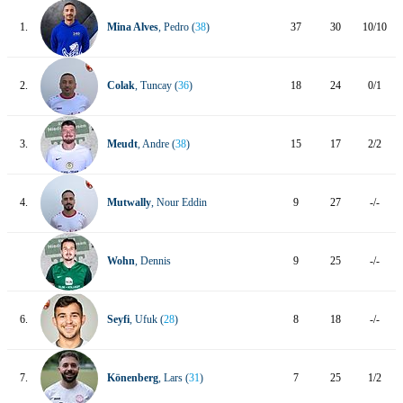
1.
Mina Alves
, Pedro (
38
)
37
30
10/10
2.
Colak
, Tuncay (
36
)
18
24
0/1
3.
Meudt
, Andre (
38
)
15
17
2/2
4.
Mutwally
, Nour Eddin
9
27
-/-
Wohn
, Dennis
9
25
-/-
6.
Seyfi
, Ufuk (
28
)
8
18
-/-
7.
Könenberg
, Lars (
31
)
7
25
1/2