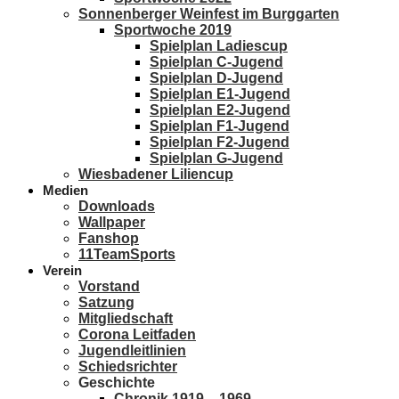
Sonnenberger Weinfest im Burggarten
Sportwoche 2019
Spielplan Ladiescup
Spielplan C-Jugend
Spielplan D-Jugend
Spielplan E1-Jugend
Spielplan E2-Jugend
Spielplan F1-Jugend
Spielplan F2-Jugend
Spielplan G-Jugend
Wiesbadener Liliencup
Medien
Downloads
Wallpaper
Fanshop
11TeamSports
Verein
Vorstand
Satzung
Mitgliedschaft
Corona Leitfaden
Jugendleitlinien
Schiedsrichter
Geschichte
Chronik 1919 – 1969