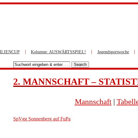
|
|
|
ILIENCUP
Kolumne: AUSWÄRTSSPIEL!
Jugendsportwoche
Search
2. MANNSCHAFT – STATISTI
Mannschaft
|
Tabell
SpVgg Sonnenberg auf FuPa