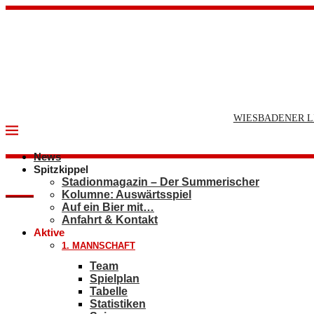
WIESBADENER L
News
Spitzkippel
Stadionmagazin – Der Summerischer
Kolumne: Auswärtsspiel
Auf ein Bier mit…
Anfahrt & Kontakt
Aktive
1. MANNSCHAFT
Team
Spielplan
Tabelle
Statistiken