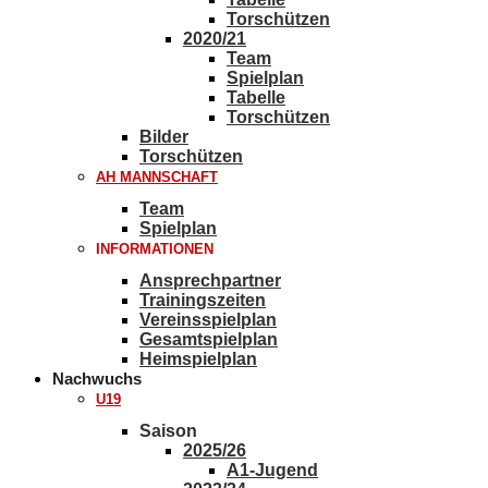
Torschützen
2020/21
Team
Spielplan
Tabelle
Torschützen
Bilder
Torschützen
AH MANNSCHAFT
Team
Spielplan
INFORMATIONEN
Ansprechpartner
Trainingszeiten
Vereinsspielplan
Gesamtspielplan
Heimspielplan
Nachwuchs
U19
Saison
2025/26
A1-Jugend