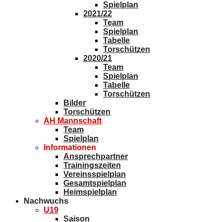
Spielplan
2021/22
Team
Spielplan
Tabelle
Torschützen
2020/21
Team
Spielplan
Tabelle
Torschützen
Bilder
Torschützen
AH Mannschaft
Team
Spielplan
Informationen
Ansprechpartner
Trainingszeiten
Vereinsspielplan
Gesamtspielplan
Heimspielplan
Nachwuchs
U19
Saison