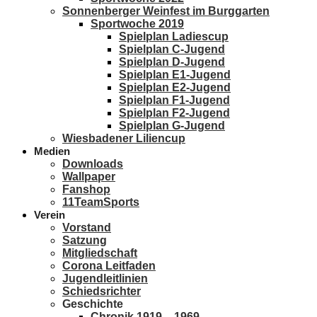
Sonnenberger Weinfest im Burggarten
Sportwoche 2019
Spielplan Ladiescup
Spielplan C-Jugend
Spielplan D-Jugend
Spielplan E1-Jugend
Spielplan E2-Jugend
Spielplan F1-Jugend
Spielplan F2-Jugend
Spielplan G-Jugend
Wiesbadener Liliencup
Medien
Downloads
Wallpaper
Fanshop
11TeamSports
Verein
Vorstand
Satzung
Mitgliedschaft
Corona Leitfaden
Jugendleitlinien
Schiedsrichter
Geschichte
Chronik 1919 – 1969