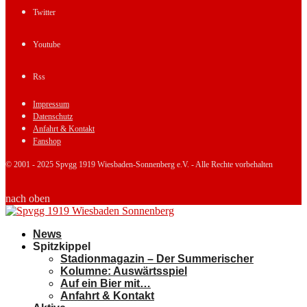
Twitter
Youtube
Rss
Impressum
Datenschutz
Anfahrt & Kontakt
Fanshop
© 2001 - 2025 Spvgg 1919 Wiesbaden-Sonnenberg e.V. - Alle Rechte vorbehalten
nach oben
News
Spitzkippel
Stadionmagazin – Der Summerischer
Kolumne: Auswärtsspiel
Auf ein Bier mit…
Anfahrt & Kontakt