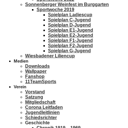
Sonnenberger Weinfest im Burggarten
Sportwoche 2019
Spielplan Ladiescup
Spielplan C-Jugend
Spielplan D-Jugend
Spielplan E1-Jugend
Spielplan E2-Jugend
Spielplan F1-Jugend
Spielplan F2-Jugend
Spielplan G-Jugend
Wiesbadener Liliencup
Medien
Downloads
Wallpaper
Fanshop
11TeamSports
Verein
Vorstand
Satzung
Mitgliedschaft
Corona Leitfaden
Jugendleitlinien
Schiedsrichter
Geschichte
Chronik 1919 – 1969