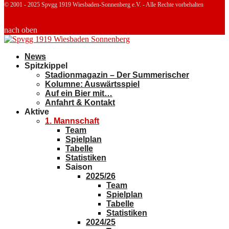
© 2001 - 2025 Spvgg 1919 Wiesbaden-Sonnenberg e.V. - Alle Rechte vorbehalten
nach oben
News
Spitzkippel
Stadionmagazin – Der Summerischer
Kolumne: Auswärtsspiel
Auf ein Bier mit…
Anfahrt & Kontakt
Aktive
1. Mannschaft
Team
Spielplan
Tabelle
Statistiken
Saison
2025/26
Team
Spielplan
Tabelle
Statistiken
2024/25