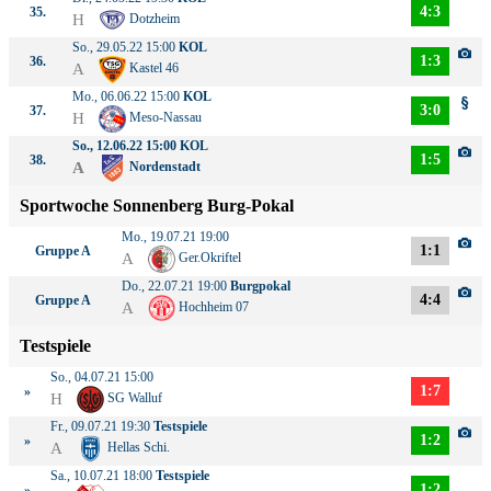
4:3
35.
H
Dotzheim
So., 29.05.22 15:00
KOL
1:3
36.
A
Kastel 46
Mo., 06.06.22 15:00
KOL
3:0
37.
H
Meso-Nassau
So., 12.06.22 15:00
KOL
1:5
38.
A
Nordenstadt
Sportwoche Sonnenberg Burg-Pokal
Mo., 19.07.21 19:00
1:1
Gruppe A
A
Ger.Okriftel
Do., 22.07.21 19:00
Burgpokal
4:4
Gruppe A
A
Hochheim 07
Testspiele
So., 04.07.21 15:00
1:7
»
H
SG Walluf
Fr., 09.07.21 19:30
Testspiele
1:2
»
A
Hellas Schi.
Sa., 10.07.21 18:00
Testspiele
1:2
»