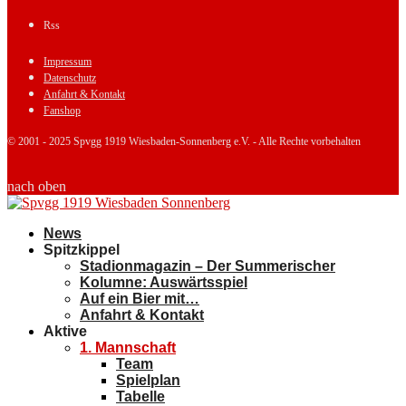
Rss
Impressum
Datenschutz
Anfahrt & Kontakt
Fanshop
© 2001 - 2025 Spvgg 1919 Wiesbaden-Sonnenberg e.V. - Alle Rechte vorbehalten
nach oben
News
Spitzkippel
Stadionmagazin – Der Summerischer
Kolumne: Auswärtsspiel
Auf ein Bier mit…
Anfahrt & Kontakt
Aktive
1. Mannschaft
Team
Spielplan
Tabelle