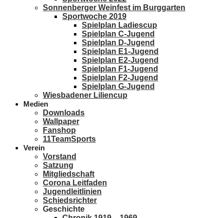
Sonnenberger Weinfest im Burggarten
Sportwoche 2019
Spielplan Ladiescup
Spielplan C-Jugend
Spielplan D-Jugend
Spielplan E1-Jugend
Spielplan E2-Jugend
Spielplan F1-Jugend
Spielplan F2-Jugend
Spielplan G-Jugend
Wiesbadener Liliencup
Medien
Downloads
Wallpaper
Fanshop
11TeamSports
Verein
Vorstand
Satzung
Mitgliedschaft
Corona Leitfaden
Jugendleitlinien
Schiedsrichter
Geschichte
Chronik 1919 – 1969