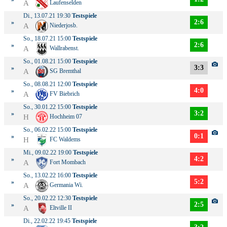
A
Laufenselden
Di., 13.07.21 19:30
Testspiele
2:6
»
A
Niederjosb.
So., 18.07.21 15:00
Testspiele
2:6
»
A
Wallrabenst.
So., 01.08.21 15:00
Testspiele
3:3
»
A
SG Bremthal
So., 08.08.21 12:00
Testspiele
4:0
»
A
FV Biebrich
So., 30.01.22 15:00
Testspiele
3:2
»
H
Hochheim 07
So., 06.02.22 15:00
Testspiele
0:1
»
H
FC Waldems
Mi., 09.02.22 19:00
Testspiele
4:2
»
A
Fort Mombach
So., 13.02.22 16:00
Testspiele
5:2
»
A
Germania Wi.
So., 20.02.22 12:30
Testspiele
2:5
»
A
Eltville II
Di., 22.02.22 19:45
Testspiele