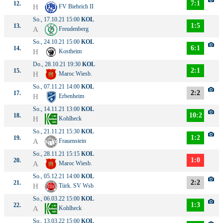
7:1
12.
H
FV Biebrich II
So., 17.10.21 15:00
KOL
1:5
13.
A
Freudenberg
So., 24.10.21 15:00
KOL
6:1
14.
H
Kostheim
Do., 28.10.21 19:30
KOL
2:1
15.
H
Maroc Wiesb.
So., 07.11.21 14:00
KOL
2:2
17.
H
Erbenheim
So., 14.11.21 13:00
KOL
10:2
18.
H
Kohlheck
So., 21.11.21 15:30
KOL
1:2
19.
A
Frauenstein
So., 28.11.21 15:15
KOL
1:0
20.
A
Maroc Wiesb.
So., 05.12.21 14:00
KOL
2:2
21.
H
Türk. SV Wsb
So., 06.03.22 15:00
KOL
1:3
22.
A
Kohlheck
So., 13.03.22 15:00
KOL