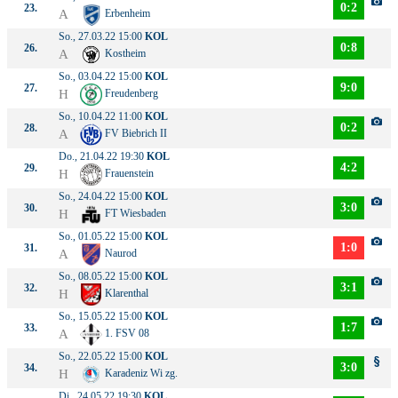
0:2
23.
A
Erbenheim
So., 27.03.22 15:00
KOL
0:8
26.
A
Kostheim
So., 03.04.22 15:00
KOL
9:0
27.
H
Freudenberg
So., 10.04.22 11:00
KOL
0:2
28.
A
FV Biebrich II
Do., 21.04.22 19:30
KOL
4:2
29.
H
Frauenstein
So., 24.04.22 15:00
KOL
3:0
30.
H
FT Wiesbaden
So., 01.05.22 15:00
KOL
1:0
31.
A
Naurod
So., 08.05.22 15:00
KOL
3:1
32.
H
Klarenthal
So., 15.05.22 15:00
KOL
1:7
33.
A
1. FSV 08
So., 22.05.22 15:00
KOL
3:0
34.
H
Karadeniz Wi zg.
Di., 24.05.22 19:30
KOL