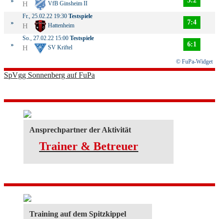
3:2
»
H
VfB Ginsheim II
Fr., 25.02.22 19:30
Testspiele
7:4
»
H
Hattenheim
So., 27.02.22 15:00
Testspiele
6:1
»
H
SV Kriftel
© FuPa-Widget
SpVgg Sonnenberg auf FuPa
Ansprechpartner der Aktivität
Trainer & Betreuer
Training auf dem Spitzkippel