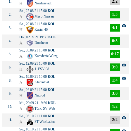
2:2
1.
H
Nordenstadt
So., 22.08.21 15:00
KOL
1:5
2.
A
Meso-Nassau
So., 29.08.21 15:00
KOL
4:1
3.
H
Kastel 46
Do., 02.09.21 19:30
KOL
0:5
4.
A
Dotzheim
So., 05.09.21 15:00
KOL
0:17
5.
A
Karadeniz Wi zg.
So., 12.09.21 15:00
KOL
3:0
6.
H
1. FSV 08
So., 19.09.21 15:00
KOL
1:4
8.
A
Klarenthal
So., 26.09.21 15:00
KOL
3:0
9.
H
Naurod
Mi., 29.09.21 19:30
KOL
1:2
10.
A
Türk. SV Wsb
So., 03.10.21 11:00
KOL
2:2
11.
A
FT Wiesbaden
So., 10.10.21 15:00
KOL