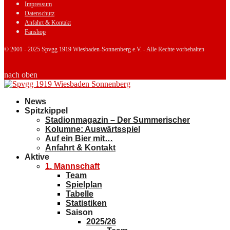
Impressum
Datenschutz
Anfahrt & Kontakt
Fanshop
© 2001 - 2025 Spvgg 1919 Wiesbaden-Sonnenberg e.V. - Alle Rechte vorbehalten
nach oben
News
Spitzkippel
Stadionmagazin – Der Summerischer
Kolumne: Auswärtsspiel
Auf ein Bier mit…
Anfahrt & Kontakt
Aktive
1. Mannschaft
Team
Spielplan
Tabelle
Statistiken
Saison
2025/26