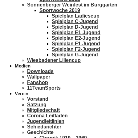
Sonnenberger Weinfest im Burggarten
Sportwoche 2019
Spielplan Ladiescup
Spielplan C-Jugend
Spielplan D-Jugend
Spielplan E1-Jugend
Spielplan E2-Jugend
Spielplan F1-Jugend
Spielplan F2-Jugend
Spielplan G-Jugend
Wiesbadener Liliencup
Medien
Downloads
Wallpaper
Fanshop
11TeamSports
Verein
Vorstand
Satzung
Mitgliedschaft
Corona Leitfaden
Jugendleitlinien
Schiedsrichter
Geschichte
Chronik 1919 – 1969