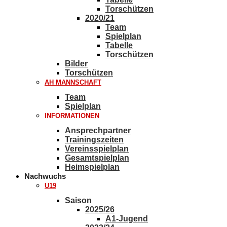
Torschützen
2020/21
Team
Spielplan
Tabelle
Torschützen
Bilder
Torschützen
AH MANNSCHAFT
Team
Spielplan
INFORMATIONEN
Ansprechpartner
Trainingszeiten
Vereinsspielplan
Gesamtspielplan
Heimspielplan
Nachwuchs
U19
Saison
2025/26
A1-Jugend