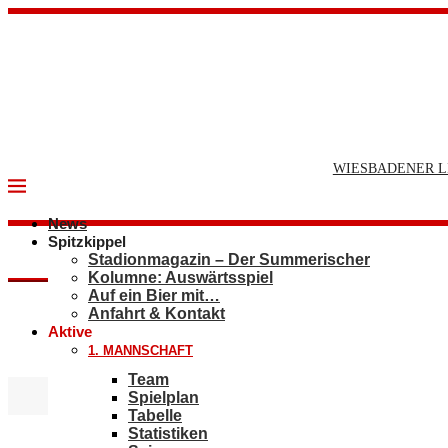
WIESBADENER L
News
Spitzkippel
Stadionmagazin – Der Summerischer
Kolumne: Auswärtsspiel
Auf ein Bier mit…
Anfahrt & Kontakt
Aktive
1. MANNSCHAFT
Team
Spielplan
Tabelle
Statistiken