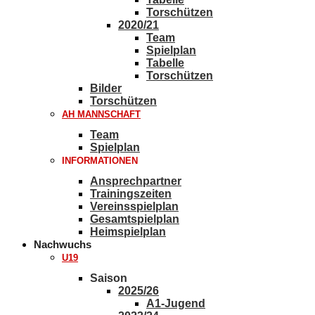
Torschützen
2020/21
Team
Spielplan
Tabelle
Torschützen
Bilder
Torschützen
AH MANNSCHAFT
Team
Spielplan
INFORMATIONEN
Ansprechpartner
Trainingszeiten
Vereinsspielplan
Gesamtspielplan
Heimspielplan
Nachwuchs
U19
Saison
2025/26
A1-Jugend