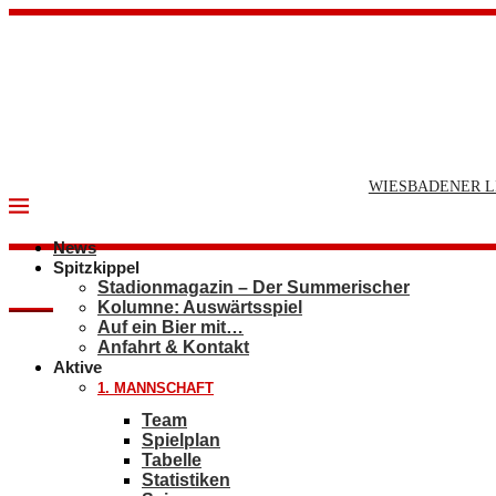
WIESBADENER L
News
Spitzkippel
Stadionmagazin – Der Summerischer
Kolumne: Auswärtsspiel
Auf ein Bier mit…
Anfahrt & Kontakt
Aktive
1. MANNSCHAFT
Team
Spielplan
Tabelle
Statistiken