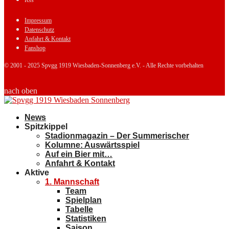
Rss
Impressum
Datenschutz
Anfahrt & Kontakt
Fanshop
© 2001 - 2025 Spvgg 1919 Wiesbaden-Sonnenberg e.V. - Alle Rechte vorbehalten
nach oben
News
Spitzkippel
Stadionmagazin – Der Summerischer
Kolumne: Auswärtsspiel
Auf ein Bier mit…
Anfahrt & Kontakt
Aktive
1. Mannschaft
Team
Spielplan
Tabelle
Statistiken
Saison