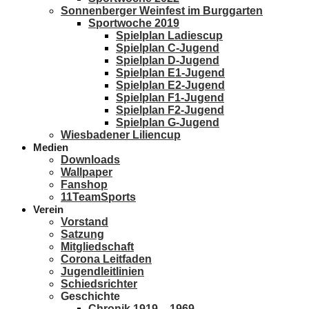
Sonnenberger Weinfest im Burggarten
Sportwoche 2019
Spielplan Ladiescup
Spielplan C-Jugend
Spielplan D-Jugend
Spielplan E1-Jugend
Spielplan E2-Jugend
Spielplan F1-Jugend
Spielplan F2-Jugend
Spielplan G-Jugend
Wiesbadener Liliencup
Medien
Downloads
Wallpaper
Fanshop
11TeamSports
Verein
Vorstand
Satzung
Mitgliedschaft
Corona Leitfaden
Jugendleitlinien
Schiedsrichter
Geschichte
Chronik 1919 – 1969