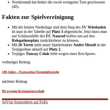
Nordenstadt hat bisher die zweit wenigsten Tore geschossen
(40).
Fakten zur Spielvereinigung
Mit der letzten Niederlage und dem Sieg des
SV Wiesbaden
ist man in der Tabelle auf
Platz 3
abgerutscht. Jetzt muss man
auf Schützenhilfe des
FC Naurod
hoffen um auf den
Relegationsplatz
zurückkehren zu können.
Mit
26 Toren
steht unser Spielertrainer
Andre Meudt
in der
Torjägerliste aktuell auf
Platz 2
.
Torjäger
Tuncay Colak
fehlt wegen einer Rot-Sperre.
vorheriger Beitrag
100 Jahre – Festwochen Terminübersicht
nächster Beitrag
D2 gewinnt Kreismeisterschaft
SpVgg Sonnenberg auf FuPa