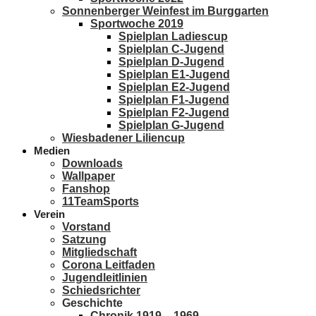
Sonnenberger Weinfest im Burggarten
Sportwoche 2019
Spielplan Ladiescup
Spielplan C-Jugend
Spielplan D-Jugend
Spielplan E1-Jugend
Spielplan E2-Jugend
Spielplan F1-Jugend
Spielplan F2-Jugend
Spielplan G-Jugend
Wiesbadener Liliencup
Medien
Downloads
Wallpaper
Fanshop
11TeamSports
Verein
Vorstand
Satzung
Mitgliedschaft
Corona Leitfaden
Jugendleitlinien
Schiedsrichter
Geschichte
Chronik 1919 – 1969