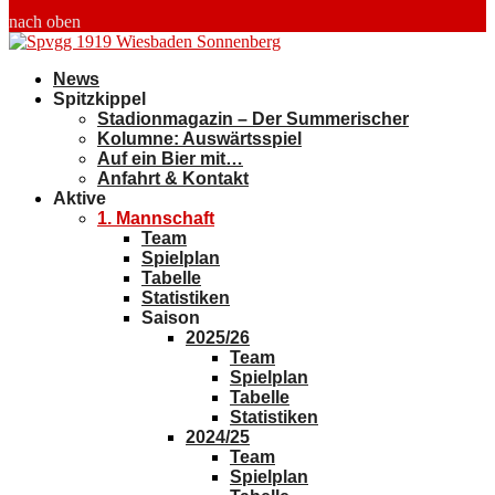
nach oben
News
Spitzkippel
Stadionmagazin – Der Summerischer
Kolumne: Auswärtsspiel
Auf ein Bier mit…
Anfahrt & Kontakt
Aktive
1. Mannschaft
Team
Spielplan
Tabelle
Statistiken
Saison
2025/26
Team
Spielplan
Tabelle
Statistiken
2024/25
Team
Spielplan