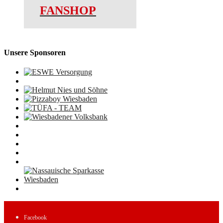
FANSHOP
Unsere Sponsoren
Facebook