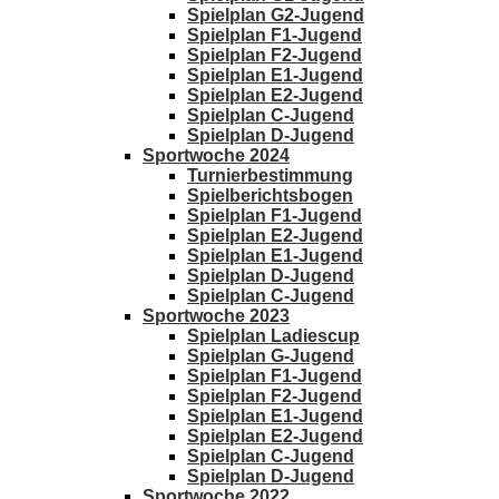
Spielplan G2-Jugend
Spielplan F1-Jugend
Spielplan F2-Jugend
Spielplan E1-Jugend
Spielplan E2-Jugend
Spielplan C-Jugend
Spielplan D-Jugend
Sportwoche 2024
Turnierbestimmung
Spielberichtsbogen
Spielplan F1-Jugend
Spielplan E2-Jugend
Spielplan E1-Jugend
Spielplan D-Jugend
Spielplan C-Jugend
Sportwoche 2023
Spielplan Ladiescup
Spielplan G-Jugend
Spielplan F1-Jugend
Spielplan F2-Jugend
Spielplan E1-Jugend
Spielplan E2-Jugend
Spielplan C-Jugend
Spielplan D-Jugend
Sportwoche 2022