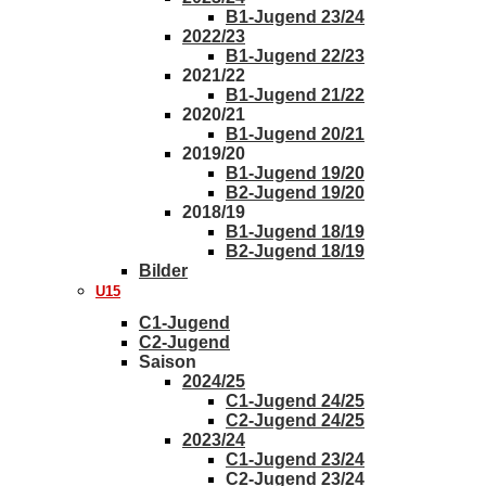
B1-Jugend 23/24
2022/23
B1-Jugend 22/23
2021/22
B1-Jugend 21/22
2020/21
B1-Jugend 20/21
2019/20
B1-Jugend 19/20
B2-Jugend 19/20
2018/19
B1-Jugend 18/19
B2-Jugend 18/19
Bilder
U15
C1-Jugend
C2-Jugend
Saison
2024/25
C1-Jugend 24/25
C2-Jugend 24/25
2023/24
C1-Jugend 23/24
C2-Jugend 23/24