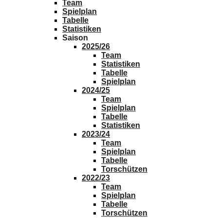
Team
Spielplan
Tabelle
Statistiken
Saison
2025/26
Team
Statistiken
Tabelle
Spielplan
2024/25
Team
Spielplan
Tabelle
Statistiken
2023/24
Team
Spielplan
Tabelle
Torschützen
2022/23
Team
Spielplan
Tabelle
Torschützen