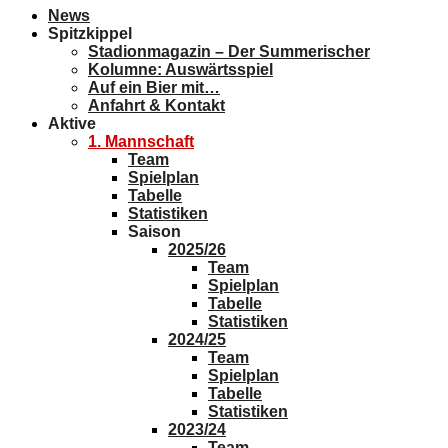
News
Spitzkippel
Stadionmagazin – Der Summerischer
Kolumne: Auswärtsspiel
Auf ein Bier mit…
Anfahrt & Kontakt
Aktive
1. Mannschaft
Team
Spielplan
Tabelle
Statistiken
Saison
2025/26
Team
Spielplan
Tabelle
Statistiken
2024/25
Team
Spielplan
Tabelle
Statistiken
2023/24
Team