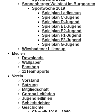
Sonnenberger Weinfest im Burggarten
Sportwoche 2019
Spielplan Ladiescup
Spielplan C-Jugend
Spielplan D-Jugend
Spielplan E1-Jugend
Spielplan E2-Jugend
Spielplan F1-Jugend
Spielplan F2-Jugend
Spielplan G-Jugend
Wiesbadener Liliencup
Medien
Downloads
Wallpaper
Fanshop
11TeamSports
Verein
Vorstand
Satzung
Mitgliedschaft
Corona Leitfaden
Jugendleitlinien
Schiedsrichter
Geschichte
Chronik 1919 – 1969