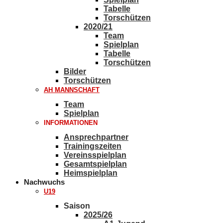
Tabelle
Torschützen
2020/21
Team
Spielplan
Tabelle
Torschützen
Bilder
Torschützen
AH MANNSCHAFT
Team
Spielplan
INFORMATIONEN
Ansprechpartner
Trainingszeiten
Vereinsspielplan
Gesamtspielplan
Heimspielplan
Nachwuchs
U19
Saison
2025/26