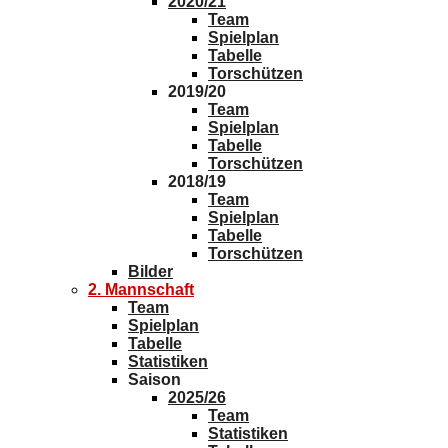
2020/21
Team
Spielplan
Tabelle
Torschützen
2019/20
Team
Spielplan
Tabelle
Torschützen
2018/19
Team
Spielplan
Tabelle
Torschützen
Bilder
2. Mannschaft
Team
Spielplan
Tabelle
Statistiken
Saison
2025/26
Team
Statistiken