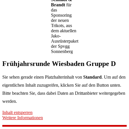
Brandt
für
das
Sponsoring
der neuen
Trikots, aus
dem aktuellen
Jako-
Ausrüsterpaket
der Spvgg
Sonnenberg
Frühjahrsrunde Wiesbaden Gruppe D
Sie sehen gerade einen Platzhalterinhalt von
Standard
. Um auf den
eigentlichen Inhalt zuzugreifen, klicken Sie auf den Button unten.
Bitte beachten Sie, dass dabei Daten an Drittanbieter weitergegeben
werden.
Inhalt entsperren
Weitere Informationen