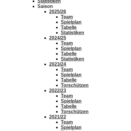
Statistiken
Saison
2025/26
Team
Spielplan
Tabelle
Statistiken
2024/25
Team
Spielplan
Tabelle
Statistiken
2023/24
Team
Spielplan
Tabelle
Torschützen
2022/23
Team
Spielplan
Tabelle
Torschützen
2021/22
Team
Spielplan