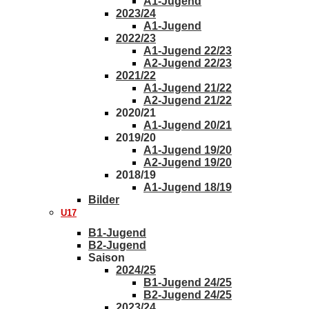
A1-Jugend
2023/24
A1-Jugend
2022/23
A1-Jugend 22/23
A2-Jugend 22/23
2021/22
A1-Jugend 21/22
A2-Jugend 21/22
2020/21
A1-Jugend 20/21
2019/20
A1-Jugend 19/20
A2-Jugend 19/20
2018/19
A1-Jugend 18/19
Bilder
U17
B1-Jugend
B2-Jugend
Saison
2024/25
B1-Jugend 24/25
B2-Jugend 24/25
2023/24