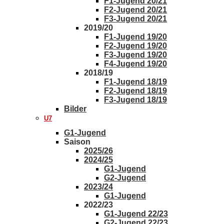
F1-Jugend 20/21
F2-Jugend 20/21
F3-Jugend 20/21
2019/20
F1-Jugend 19/20
F2-Jugend 19/20
F3-Jugend 19/20
F4-Jugend 19/20
2018/19
F1-Jugend 18/19
F2-Jugend 18/19
F3-Jugend 18/19
Bilder
U7
G1-Jugend
Saison
2025/26
2024/25
G1-Jugend
G2-Jugend
2023/24
G1-Jugend
2022/23
G1-Jugend 22/23
G2-Jugend 22/23