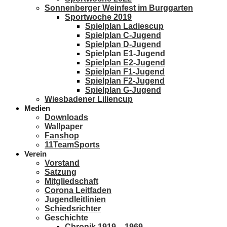
Sonnenberger Weinfest im Burggarten
Sportwoche 2019
Spielplan Ladiescup
Spielplan C-Jugend
Spielplan D-Jugend
Spielplan E1-Jugend
Spielplan E2-Jugend
Spielplan F1-Jugend
Spielplan F2-Jugend
Spielplan G-Jugend
Wiesbadener Liliencup
Medien
Downloads
Wallpaper
Fanshop
11TeamSports
Verein
Vorstand
Satzung
Mitgliedschaft
Corona Leitfaden
Jugendleitlinien
Schiedsrichter
Geschichte
Chronik 1919 – 1969