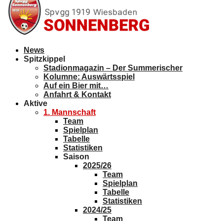
News
Spitzkippel
Stadionmagazin – Der Summerischer
Kolumne: Auswärtsspiel
Auf ein Bier mit…
Anfahrt & Kontakt
Aktive
1. Mannschaft
Team
Spielplan
Tabelle
Statistiken
Saison
2025/26
Team
Spielplan
Tabelle
Statistiken
2024/25
Team