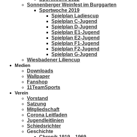
Sonnenberger Weinfest im Burggarten
Sportwoche 2019
Spielplan Ladiescup
Spielplan C-Jugend
Spielplan D-Jugend
Spielplan E1-Jugend
Spielplan E2-Jugend
Spielplan F1-Jugend
Spielplan F2-Jugend
Spielplan G-Jugend
Wiesbadener Liliencup
Medien
Downloads
Wallpaper
Fanshop
11TeamSports
Verein
Vorstand
Satzung
Mitgliedschaft
Corona Leitfaden
Jugendleitlinien
Schiedsrichter
Geschichte
Chronik 1919 – 1969