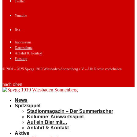
Twitter
Youtube
Rss
Impressum
Datenschutz
Anfahrt & Kontakt
Fanshop
© 2001 - 2025 Spvgg 1919 Wiesbaden-Sonnenberg e.V. - Alle Rechte vorbehalten
nach oben
News
Spitzkippel
Stadionmagazin – Der Summerischer
Kolumne: Auswärtsspiel
Auf ein Bier mit…
Anfahrt & Kontakt
Aktive