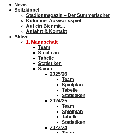
News
Spitzkippel
Stadionmagazin – Der Summerischer
Kolumne: Auswärtsspiel
Auf ein Bier mit…
Anfahrt & Kontakt
Aktive
1. Mannschaft
Team
Spielplan
Tabelle
Statistiken
Saison
2025/26
Team
Spielplan
Tabelle
Statistiken
2024/25
Team
Spielplan
Tabelle
Statistiken
2023/24
Team