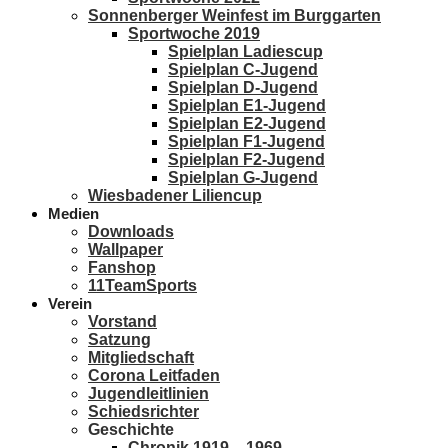
Sonnenberger Weinfest im Burggarten
Sportwoche 2019
Spielplan Ladiescup
Spielplan C-Jugend
Spielplan D-Jugend
Spielplan E1-Jugend
Spielplan E2-Jugend
Spielplan F1-Jugend
Spielplan F2-Jugend
Spielplan G-Jugend
Wiesbadener Liliencup
Medien
Downloads
Wallpaper
Fanshop
11TeamSports
Verein
Vorstand
Satzung
Mitgliedschaft
Corona Leitfaden
Jugendleitlinien
Schiedsrichter
Geschichte
Chronik 1919 – 1969