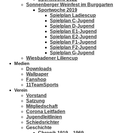
Sonnenberger Weinfest im Burggarten
Sportwoche 2019
Spielplan Ladiescup
Spielplan C-Jugend
Spielplan D-Jugend
Spielplan E1-Jugend
Spielplan E2-Jugend
Spielplan F1-Jugend
Spielplan F2-Jugend
Spielplan G-Jugend
Wiesbadener Liliencup
Medien
Downloads
Wallpaper
Fanshop
11TeamSports
Verein
Vorstand
Satzung
Mitgliedschaft
Corona Leitfaden
Jugendleitlinien
Schiedsrichter
Geschichte
Chronik 1919 – 1969