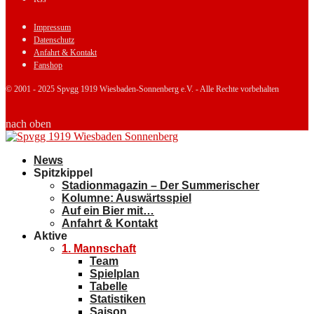
Impressum
Datenschutz
Anfahrt & Kontakt
Fanshop
© 2001 - 2025 Spvgg 1919 Wiesbaden-Sonnenberg e.V. - Alle Rechte vorbehalten
nach oben
News
Spitzkippel
Stadionmagazin – Der Summerischer
Kolumne: Auswärtsspiel
Auf ein Bier mit…
Anfahrt & Kontakt
Aktive
1. Mannschaft
Team
Spielplan
Tabelle
Statistiken
Saison