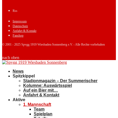
Rss
Impressum
Datenschutz
Anfahrt & Kontakt
Fanshop
© 2001 - 2025 Spvgg 1919 Wiesbaden-Sonnenberg e.V. - Alle Rechte vorbehalten
nach oben
News
Spitzkippel
Stadionmagazin – Der Summerischer
Kolumne: Auswärtsspiel
Auf ein Bier mit…
Anfahrt & Kontakt
Aktive
1. Mannschaft
Team
Spielplan