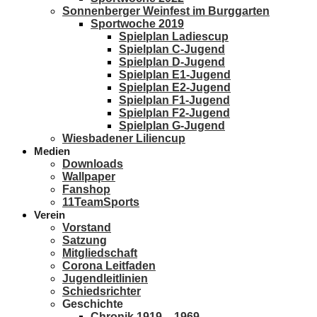
Sonnenberger Weinfest im Burggarten
Sportwoche 2019
Spielplan Ladiescup
Spielplan C-Jugend
Spielplan D-Jugend
Spielplan E1-Jugend
Spielplan E2-Jugend
Spielplan F1-Jugend
Spielplan F2-Jugend
Spielplan G-Jugend
Wiesbadener Liliencup
Medien
Downloads
Wallpaper
Fanshop
11TeamSports
Verein
Vorstand
Satzung
Mitgliedschaft
Corona Leitfaden
Jugendleitlinien
Schiedsrichter
Geschichte
Chronik 1919 – 1969