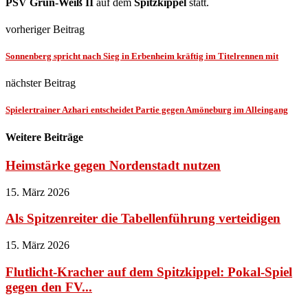
PSV Grün-Weiß II
auf dem
Spitzkippel
statt.
vorheriger Beitrag
Sonnenberg spricht nach Sieg in Erbenheim kräftig im Titelrennen mit
nächster Beitrag
Spielertrainer Azhari entscheidet Partie gegen Amöneburg im Alleingang
Weitere Beiträge
Heimstärke gegen Nordenstadt nutzen
15. März 2026
Als Spitzenreiter die Tabellenführung verteidigen
15. März 2026
Flutlicht-Kracher auf dem Spitzkippel: Pokal-Spiel
gegen den FV...