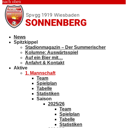
nach oben
News
Spitzkippel
Stadionmagazin – Der Summerischer
Kolumne: Auswärtsspiel
Auf ein Bier mit…
Anfahrt & Kontakt
Aktive
1. Mannschaft
Team
Spielplan
Tabelle
Statistiken
Saison
2025/26
Team
Spielplan
Tabelle
Statistiken