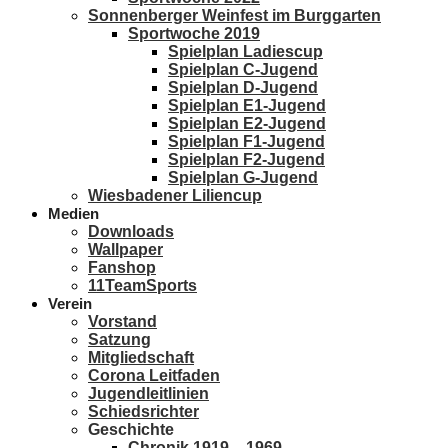
Sonnenberger Weinfest im Burggarten
Sportwoche 2019
Spielplan Ladiescup
Spielplan C-Jugend
Spielplan D-Jugend
Spielplan E1-Jugend
Spielplan E2-Jugend
Spielplan F1-Jugend
Spielplan F2-Jugend
Spielplan G-Jugend
Wiesbadener Liliencup
Medien
Downloads
Wallpaper
Fanshop
11TeamSports
Verein
Vorstand
Satzung
Mitgliedschaft
Corona Leitfaden
Jugendleitlinien
Schiedsrichter
Geschichte
Chronik 1919 – 1969